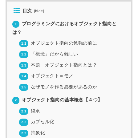
目次
[
hide
]
プログラミングにおけるオブジェクト指向と
1
は？
オブジェクト指向の勉強の前に
1.1
「概念」だから難しい
1.2
本題 オブジェクト指向とは？
1.3
オブジェクト＝モノ
1.4
なぜモノを作る必要があるのか
1.5
オブジェクト指向の基本概念【４つ】
2
継承
2.1
カプセル化
2.2
抽象化
2.3