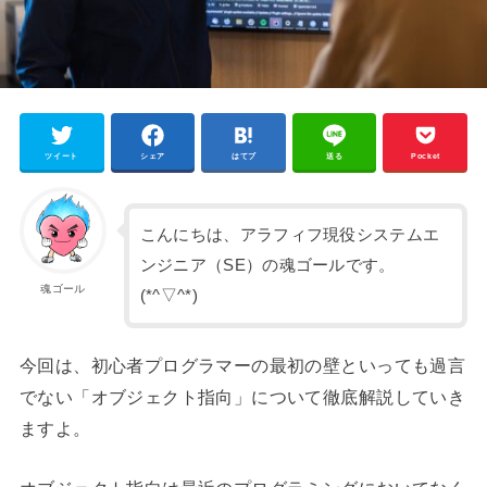
ツイート
シェア
はてブ
送る
Pocket
こんにちは、アラフィフ現役システムエ
ンジニア（SE）の魂ゴールです。
魂ゴール
(*^▽^*)
今回は、初心者プログラマーの最初の壁といっても過言
でない「オブジェクト指向」について徹底解説していき
ますよ。